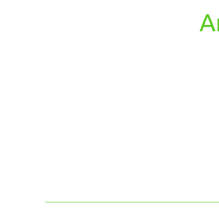
А
Описание
Удобства
Стоимость